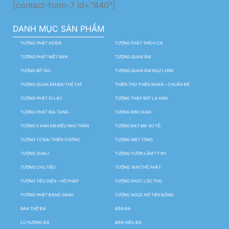
[contact-form-7 id="840"]
DANH MỤC SẢN PHẨM
TƯỢNG PHẬT ADIDA
TƯỢNG PHẬT THÍCH CA
TƯỢNG PHẬT NIẾT BÀN
TƯỢNG QUAN ÂM
TƯỢNG BỒ TÁC
TƯỢNG QUAN ÂM NGỰ LONG
TƯỢNG QUAN ÂM ĐẠI THẾ CHÍ
THIÊN THỦ THIÊN NHÃN – CHUẨN ĐỀ
TƯỢNG PHẬT DI LẶC
TƯỢNG THẬP BÁT LA HÁN
TƯỢNG PHẬT ĐỊA TẠNG
TƯỢNG KIM CANG
TƯỢNG 5 ANH EM KIỀU NHƯ TRẦN
TƯỢNG ĐẠT MA SƯ TỔ
TƯỢNG TỨ ĐẠI THIÊN VƯƠNG
TƯỢNG MẬT TÔNG
TƯỢNG SIVALI
TƯỢNG VƯỜN LÂM TỲ NY
TƯỢNG CHÚ TIỂU
TƯỢNG TAM THẾ PHẬT
TƯỢNG TIÊU DIỆN – HỘ PHÁP
TƯỢNG PHÚC LỘC THỌ
TƯỢNG PHẬT ĐẢNG SANH
TƯỢNG NGỌC NỮ TIÊN ĐỒNG
BÀN THỜ ĐÁ
ĐÈN ĐÁ
LƯ HƯƠNG ĐÁ
BẢN HIỆU ĐÁ