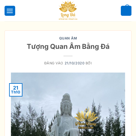
Bỏ
qua
0
nội
dung
QUAN ÂM
Tượng Quan Âm Bằng Đá
ĐĂNG VÀO
21/10/2020
BỞI
21
Th10