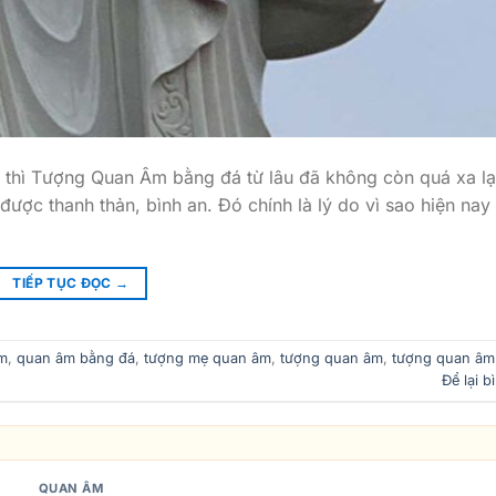
g thì Tượng Quan Âm bằng đá từ lâu đã không còn quá xa lạ
ợc thanh thản, bình an. Đó chính là lý do vì sao hiện nay
TIẾP TỤC ĐỌC
→
m
,
quan âm bằng đá
,
tượng mẹ quan âm
,
tượng quan âm
,
tượng quan âm
Để lại b
QUAN ÂM