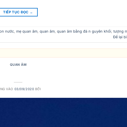
TIẾP TỤC ĐỌC
→
non nước
,
mẹ quan âm
,
quan âm
,
quan âm bằng đá n guyên khối
,
tượng 
Để lại b
QUAN ÂM
Bồ Tát Bằng Đá Đẹp
ĂNG VÀO
03/09/2020
BỞI