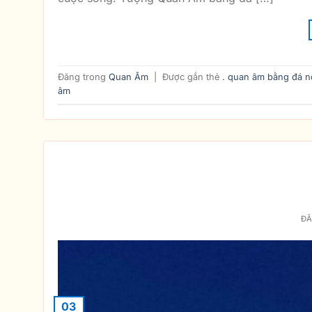
Đăng trong
Quan Âm
|
Được gắn thẻ
. quan âm bằng đá 
âm
Quan Âm 
Đ
03