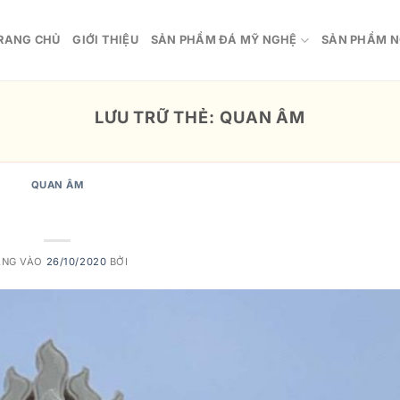
RANG CHỦ
GIỚI THIỆU
SẢN PHẨM ĐÁ MỸ NGHỆ
SẢN PHẨM N
LƯU TRỮ THẺ:
QUAN ÂM
QUAN ÂM
nh Ảnh Quan Âm Đẹp
ĂNG VÀO
26/10/2020
BỞI