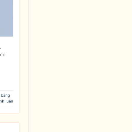
.
 có
 bằng
ình luận