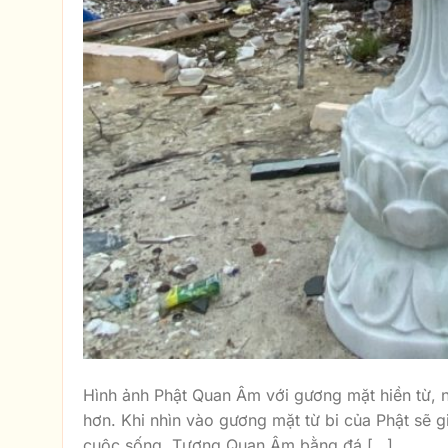
Hình ảnh Phật Quan Âm với gương mặt hiền từ, n
hơn. Khi nhìn vào gương mặt từ bi của Phật sẽ g
cuộc sống. Tượng Quan Âm bằng đá […]