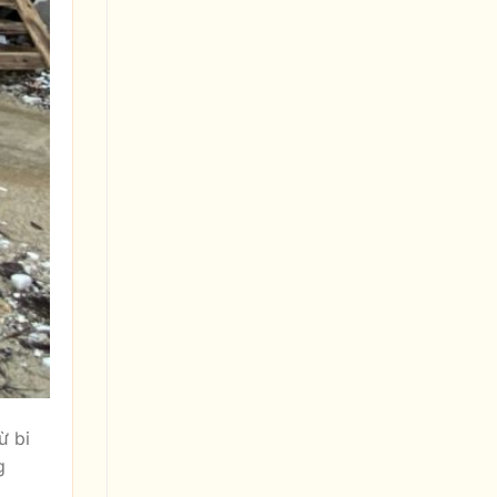
ừ bi
g