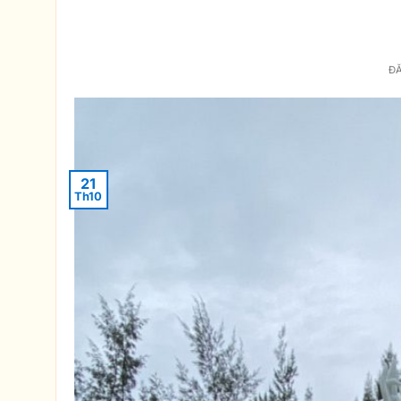
Tượng 
Đ
21
Th10