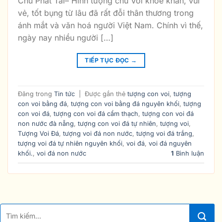
Chủ Phát Tài– Hình tượng chú Voi khoẻ khắn, vui
vẻ, tốt bụng từ lâu đã rất đỗi thân thương trong
ánh mắt và văn hoá người Việt Nam. Chính vì thế,
ngày nay nhiều người […]
TIẾP TỤC ĐỌC
→
Đăng trong
Tin tức
|
Được gắn thẻ
tượng con voi
,
tượng
con voi bằng đá
,
tượng con voi bằng đá nguyên khối
,
tượng
con voi đá
,
tượng con voi đá cẩm thạch
,
tượng con voi đá
non nước đà nẵng
,
tượng con voi đá tự nhiên
,
tượng voi
,
Tượng Voi Đá
,
tượng voi đá non nước
,
tượng voi đá trắng
,
tượng voi đá tự nhiên nguyên khối
,
voi đá
,
voi đá nguyên
khối.
,
voi đá non nước
1
Bình luận