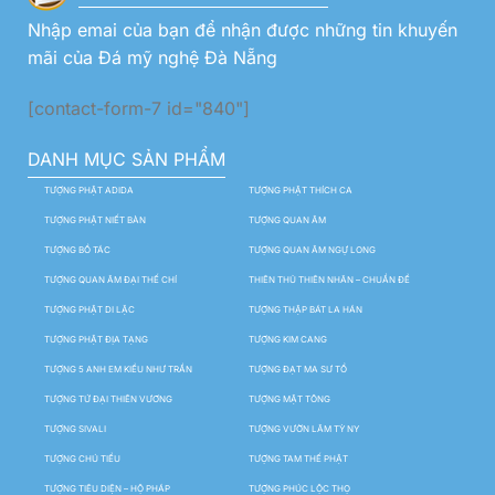
Nhập emai của bạn để nhận được những tin khuyến
mãi của Đá mỹ nghệ Đà Nẵng
[contact-form-7 id="840"]
DANH MỤC SẢN PHẨM
TƯỢNG PHẬT ADIDA
TƯỢNG PHẬT THÍCH CA
TƯỢNG PHẬT NIẾT BÀN
TƯỢNG QUAN ÂM
TƯỢNG BỒ TÁC
TƯỢNG QUAN ÂM NGỰ LONG
TƯỢNG QUAN ÂM ĐẠI THẾ CHÍ
THIÊN THỦ THIÊN NHÃN – CHUẨN ĐỀ
TƯỢNG PHẬT DI LẶC
TƯỢNG THẬP BÁT LA HÁN
TƯỢNG PHẬT ĐỊA TẠNG
TƯỢNG KIM CANG
TƯỢNG 5 ANH EM KIỀU NHƯ TRẦN
TƯỢNG ĐẠT MA SƯ TỔ
TƯỢNG TỨ ĐẠI THIÊN VƯƠNG
TƯỢNG MẬT TÔNG
TƯỢNG SIVALI
TƯỢNG VƯỜN LÂM TỲ NY
TƯỢNG CHÚ TIỂU
TƯỢNG TAM THẾ PHẬT
TƯỢNG TIÊU DIỆN – HỘ PHÁP
TƯỢNG PHÚC LỘC THỌ