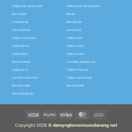
TƯỢNG PHẬT ĐẢNG SANH
TƯỢNG NGỌC NỮ TIÊN ĐỒNG
BÀN THỜ ĐÁ
ĐÈN ĐÁ
LƯ HƯƠNG ĐÁ
BẢN HIỆU ĐÁ
THÁP NƯỚC ĐÁ
LAN CAN ĐÁ
TƯỢNG CHÂN DUNG
TƯỢNG CHÚA
TƯỢNG CÔ GÁI
TƯỢNG VOI ĐÁ
TƯỢNG RỒNG
TƯỢNG CÁ HEO
ĐÀI PHUN NƯỚC
LƯ HƯƠNG, ĐÈN BÀN, ĐÁ
TƯỢNG SƯ TỬ
TƯỢNG TỲ HƯU ĐÁ
TÙY HƯU PHONG THỦY
TƯỢNG LÂN NGHÊ ĐÁ
ĐÈN SÂN VƯỜN
SẢN PHẨM MỚI
SẢN PHẨM NỔI BẬT
Copyright 2026 ©
damynghenonnuocdanang.net