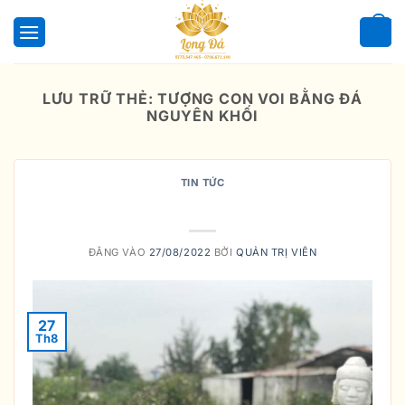
Bỏ
qua
0
nội
dung
LƯU TRỮ THẺ:
TƯỢNG CON VOI BẰNG ĐÁ
NGUYÊN KHỐI
TIN TỨC
Ý nghĩa của tượng voi phong thủy
ĐĂNG VÀO
27/08/2022
BỞI
QUẢN TRỊ VIÊN
27
Th8