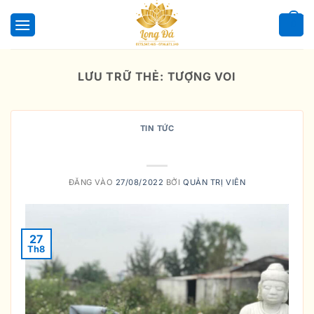
Bỏ
qua
0
nội
dung
LƯU TRỮ THẺ:
TƯỢNG VOI
TIN TỨC
Ý nghĩa của tượng voi phong thủy
ĐĂNG VÀO
27/08/2022
BỞI
QUẢN TRỊ VIÊN
27
Th8