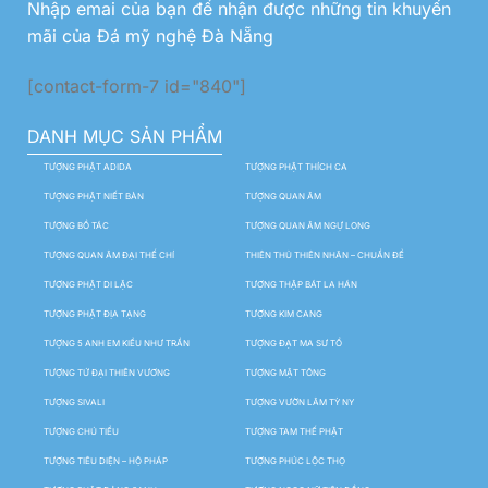
Nhập emai của bạn để nhận được những tin khuyến
mãi của Đá mỹ nghệ Đà Nẵng
[contact-form-7 id="840"]
DANH MỤC SẢN PHẨM
TƯỢNG PHẬT ADIDA
TƯỢNG PHẬT THÍCH CA
TƯỢNG PHẬT NIẾT BÀN
TƯỢNG QUAN ÂM
TƯỢNG BỒ TÁC
TƯỢNG QUAN ÂM NGỰ LONG
TƯỢNG QUAN ÂM ĐẠI THẾ CHÍ
THIÊN THỦ THIÊN NHÃN – CHUẨN ĐỀ
TƯỢNG PHẬT DI LẶC
TƯỢNG THẬP BÁT LA HÁN
TƯỢNG PHẬT ĐỊA TẠNG
TƯỢNG KIM CANG
TƯỢNG 5 ANH EM KIỀU NHƯ TRẦN
TƯỢNG ĐẠT MA SƯ TỔ
TƯỢNG TỨ ĐẠI THIÊN VƯƠNG
TƯỢNG MẬT TÔNG
TƯỢNG SIVALI
TƯỢNG VƯỜN LÂM TỲ NY
TƯỢNG CHÚ TIỂU
TƯỢNG TAM THẾ PHẬT
TƯỢNG TIÊU DIỆN – HỘ PHÁP
TƯỢNG PHÚC LỘC THỌ