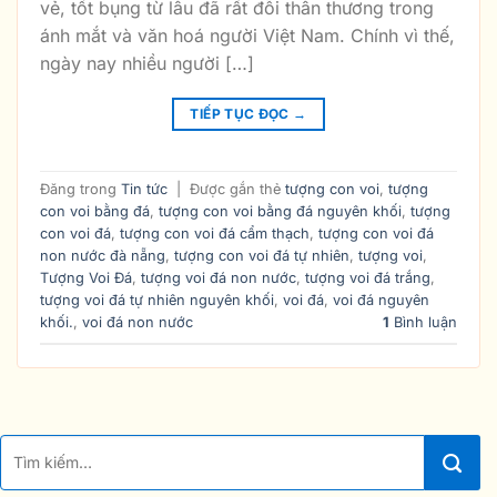
vẻ, tốt bụng từ lâu đã rất đỗi thân thương trong
ánh mắt và văn hoá người Việt Nam. Chính vì thế,
ngày nay nhiều người […]
TIẾP TỤC ĐỌC
→
Đăng trong
Tin tức
|
Được gắn thẻ
tượng con voi
,
tượng
con voi bằng đá
,
tượng con voi bằng đá nguyên khối
,
tượng
con voi đá
,
tượng con voi đá cẩm thạch
,
tượng con voi đá
non nước đà nẵng
,
tượng con voi đá tự nhiên
,
tượng voi
,
Tượng Voi Đá
,
tượng voi đá non nước
,
tượng voi đá trắng
,
tượng voi đá tự nhiên nguyên khối
,
voi đá
,
voi đá nguyên
khối.
,
voi đá non nước
1
Bình luận