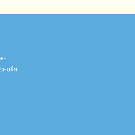
NG
 CHUẨN