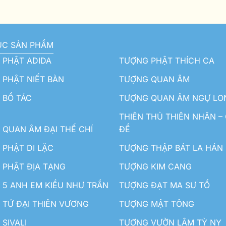
ỤC SẢN PHẨM
 PHẬT ADIDA
TƯỢNG PHẬT THÍCH CA
PHẬT NIẾT BÀN
TƯỢNG QUAN ÂM
 BỒ TÁC
TƯỢNG QUAN ÂM NGỰ LO
THIÊN THỦ THIÊN NHÃN –
QUAN ÂM ĐẠI THẾ CHÍ
ĐỀ
PHẬT DI LẶC
TƯỢNG THẬP BÁT LA HÁN
 PHẬT ĐỊA TẠNG
TƯỢNG KIM CANG
5 ANH EM KIỀU NHƯ TRẦN
TƯỢNG ĐẠT MA SƯ TỔ
TỨ ĐẠI THIÊN VƯƠNG
TƯỢNG MẬT TÔNG
SIVALI
TƯỢNG VƯỜN LÂM TỲ NY