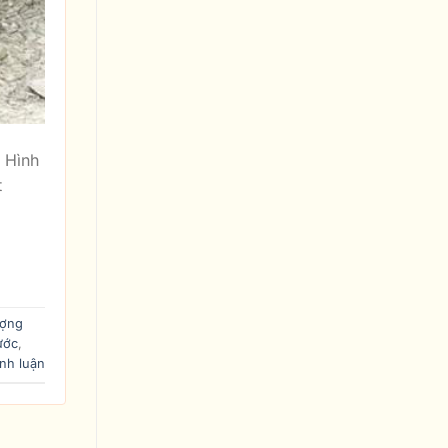
 Hình
t
ượng
ước
,
nh luận