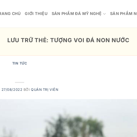
RANG CHỦ
GIỚI THIỆU
SẢN PHẨM ĐÁ MỸ NGHỆ
SẢN PHẨM N
LƯU TRỮ THẺ:
TƯỢNG VOI ĐÁ NON NƯỚC
TIN TỨC
 tượng voi phong thủy
O
27/08/2022
BỞI
QUẢN TRỊ VIÊN