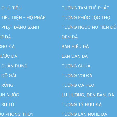
 CHÚ TIỂU
TƯỢNG TAM THẾ PHẬT
TIÊU DIỆN – HỘ PHÁP
TƯỢNG PHÚC LỘC THỌ
 PHẬT ĐẢNG SANH
TƯỢNG NGỌC NỮ TIÊN Đ
HỜ ĐÁ
ĐÈN ĐÁ
ƠNG ĐÁ
BẢN HIỆU ĐÁ
NƯỚC ĐÁ
LAN CAN ĐÁ
 CHÂN DUNG
TƯỢNG CHÚA
 CÔ GÁI
TƯỢNG VOI ĐÁ
 RỒNG
TƯỢNG CÁ HEO
HUN NƯỚC
LƯ HƯƠNG, ĐÈN BÀN, ĐÁ
 SƯ TỬ
TƯỢNG TỲ HƯU ĐÁ
ƯU PHONG THỦY
TƯỢNG LÂN NGHÊ ĐÁ