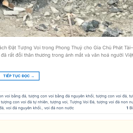
ách Đặt Tượng Voi trong Phong Thuỷ cho Gia Chủ Phát Tài–
u đã rất đỗi thân thương trong ánh mắt và văn hoá người Việ
TIẾP TỤC ĐỌC
→
on voi bằng đá
,
tượng con voi bằng đá nguyên khối
,
tượng con voi đá
,
t
,
tượng con voi đá tự nhiên
,
tượng voi
,
Tượng Voi Đá
,
tượng voi đá non n
đá
,
voi đá nguyên khối.
,
voi đá non nước
1
Bì