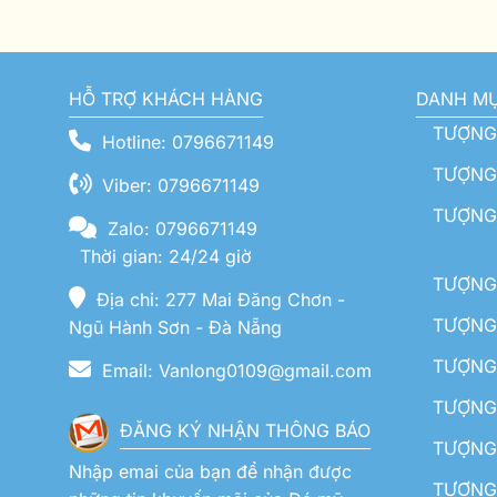
HỖ TRỢ KHÁCH HÀNG
DANH M
TƯỢNG
Hotline: 0796671149
TƯỢNG 
Viber: 0796671149
TƯỢNG
Zalo: 0796671149
Thời gian: 24/24 giờ
TƯỢNG 
Địa chỉ: 277 Mai Đăng Chơn -
TƯỢNG 
Ngũ Hành Sơn - Đà Nẵng
TƯỢNG
Email: Vanlong0109@gmail.com
TƯỢNG 
ĐĂNG KÝ NHẬN THÔNG BÁO
TƯỢNG 
Nhập emai của bạn để nhận được
TƯỢNG 