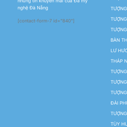
những tin khuyến mãi của Đá mỹ
nghệ Đà Nẵng
TƯỢNG
TƯỢNG 
[contact-form-7 id="840"]
TƯỢNG
BÀN T
LƯ HƯ
THÁP 
TƯỢNG
TƯỢNG
TƯỢNG
ĐÀI P
TƯỢNG
TÙY H