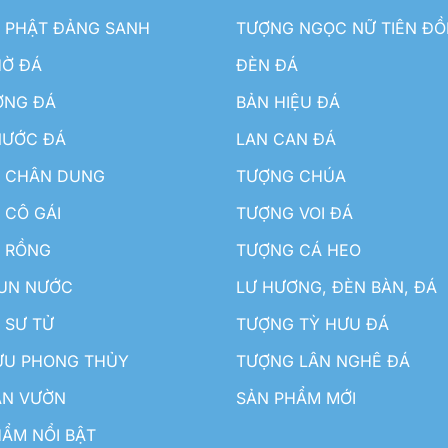
 PHẬT ĐẢNG SANH
TƯỢNG NGỌC NỮ TIÊN Đ
HỜ ĐÁ
ĐÈN ĐÁ
ƠNG ĐÁ
BẢN HIỆU ĐÁ
NƯỚC ĐÁ
LAN CAN ĐÁ
 CHÂN DUNG
TƯỢNG CHÚA
 CÔ GÁI
TƯỢNG VOI ĐÁ
 RỒNG
TƯỢNG CÁ HEO
HUN NƯỚC
LƯ HƯƠNG, ĐÈN BÀN, ĐÁ
 SƯ TỬ
TƯỢNG TỲ HƯU ĐÁ
ƯU PHONG THỦY
TƯỢNG LÂN NGHÊ ĐÁ
ÂN VƯỜN
SẢN PHẨM MỚI
ẨM NỔI BẬT