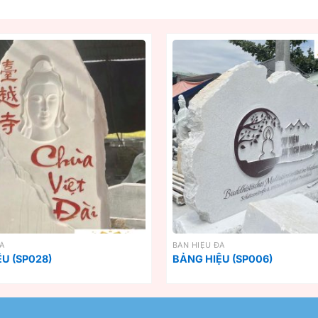
ĐÁ
BẢN HIỆU ĐÁ
U (SP028)
BẢNG HIỆU (SP006)