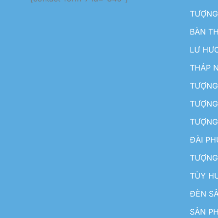
TƯỢNG
BÀN T
LƯ HƯ
THÁP 
TƯỢNG
TƯỢNG
TƯỢNG
ĐÀI P
TƯỢNG
TÙY H
ĐÈN S
SẢN PH