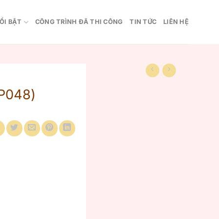
ỔI BẬT
CÔNG TRÌNH ĐÃ THI CÔNG
TIN TỨC
LIÊN HỆ
P048)