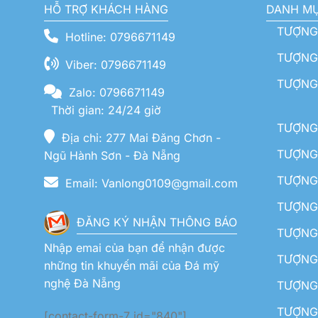
HỖ TRỢ KHÁCH HÀNG
DANH M
TƯỢNG
Hotline: 0796671149
TƯỢNG 
Viber: 0796671149
TƯỢNG
Zalo: 0796671149
Thời gian: 24/24 giờ
TƯỢNG 
Địa chỉ: 277 Mai Đăng Chơn -
TƯỢNG 
Ngũ Hành Sơn - Đà Nẵng
TƯỢNG
Email: Vanlong0109@gmail.com
TƯỢNG 
ĐĂNG KÝ NHẬN THÔNG BÁO
TƯỢNG 
Nhập emai của bạn để nhận được
TƯỢNG 
những tin khuyến mãi của Đá mỹ
nghệ Đà Nẵng
TƯỢNG
TƯỢNG 
[contact-form-7 id="840"]