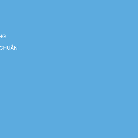
NG
 CHUẨN