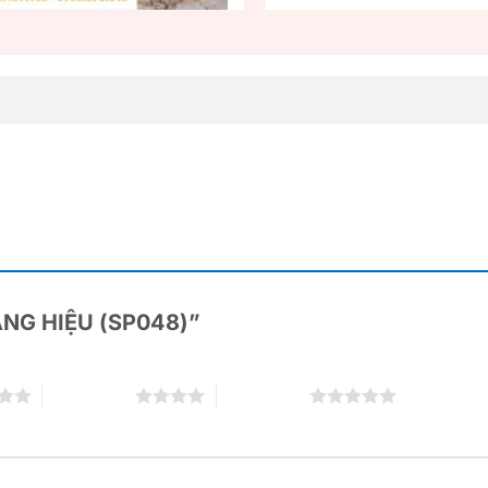
“BẢNG HIỆU (SP048)”
4 trên 5 sao
5 trên 5 sao