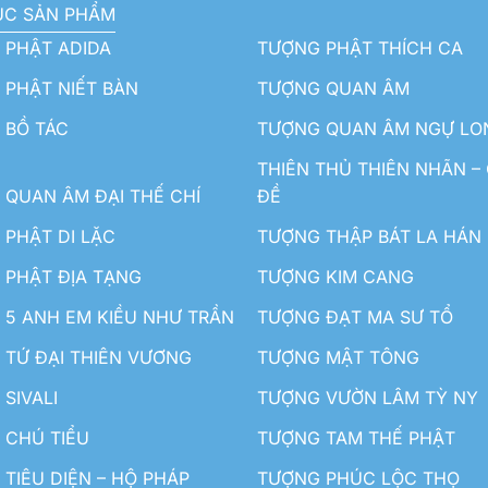
ỤC SẢN PHẨM
 PHẬT ADIDA
TƯỢNG PHẬT THÍCH CA
PHẬT NIẾT BÀN
TƯỢNG QUAN ÂM
 BỒ TÁC
TƯỢNG QUAN ÂM NGỰ LO
THIÊN THỦ THIÊN NHÃN –
QUAN ÂM ĐẠI THẾ CHÍ
ĐỀ
PHẬT DI LẶC
TƯỢNG THẬP BÁT LA HÁN
 PHẬT ĐỊA TẠNG
TƯỢNG KIM CANG
5 ANH EM KIỀU NHƯ TRẦN
TƯỢNG ĐẠT MA SƯ TỔ
TỨ ĐẠI THIÊN VƯƠNG
TƯỢNG MẬT TÔNG
SIVALI
TƯỢNG VƯỜN LÂM TỲ NY
 CHÚ TIỂU
TƯỢNG TAM THẾ PHẬT
TIÊU DIỆN – HỘ PHÁP
TƯỢNG PHÚC LỘC THỌ