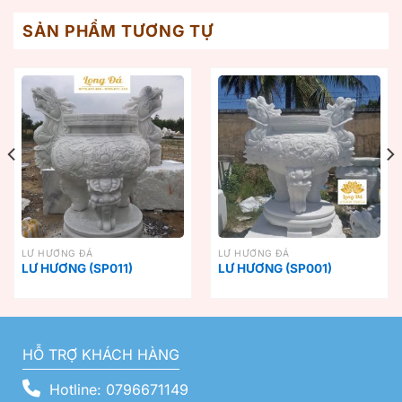
SẢN PHẨM TƯƠNG TỰ
LƯ HƯƠNG ĐÁ
LƯ HƯƠNG ĐÁ
LƯ HƯƠNG (SP011)
LƯ HƯƠNG (SP001)
HỖ TRỢ KHÁCH HÀNG
Hotline: 0796671149