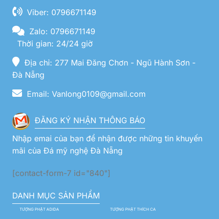
Viber: 0796671149
Zalo: 0796671149
Thời gian: 24/24 giờ
Địa chỉ: 277 Mai Đăng Chơn - Ngũ Hành Sơn -
Đà Nẵng
Email: Vanlong0109@gmail.com
ĐĂNG KÝ NHẬN THÔNG BÁO
Nhập emai của bạn để nhận được những tin khuyến
mãi của Đá mỹ nghệ Đà Nẵng
[contact-form-7 id="840"]
DANH MỤC SẢN PHẨM
TƯỢNG PHẬT ADIDA
TƯỢNG PHẬT THÍCH CA