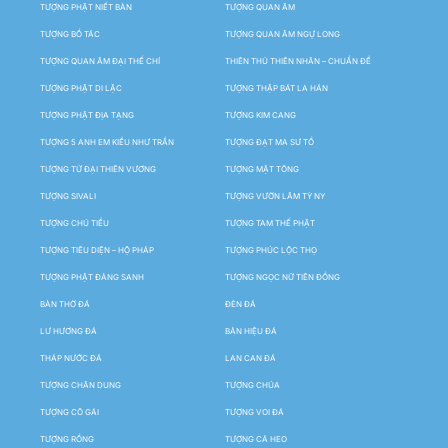
TƯỢNG PHẬT NIẾT BÀN
TƯỢNG QUAN ÂM
TƯỢNG BỒ TÁC
TƯỢNG QUAN ÂM NGỰ LONG
TƯỢNG QUAN ÂM ĐẠI THẾ CHÍ
THIÊN THỦ THIÊN NHÃN – CHUẨN ĐỀ
TƯỢNG PHẬT DI LẶC
TƯỢNG THẬP BÁT LA HÁN
TƯỢNG PHẬT ĐỊA TẠNG
TƯỢNG KIM CANG
TƯỢNG 5 ANH EM KIỀU NHƯ TRẦN
TƯỢNG ĐẠT MA SƯ TỔ
TƯỢNG TỨ ĐẠI THIÊN VƯƠNG
TƯỢNG MẬT TÔNG
TƯỢNG SIVALI
TƯỢNG VƯỜN LÂM TỲ NY
TƯỢNG CHÚ TIỂU
TƯỢNG TAM THẾ PHẬT
TƯỢNG TIÊU DIỆN – HỘ PHÁP
TƯỢNG PHÚC LỘC THỌ
TƯỢNG PHẬT ĐẢNG SANH
TƯỢNG NGỌC NỮ TIÊN ĐỒNG
BÀN THỜ ĐÁ
ĐÈN ĐÁ
LƯ HƯƠNG ĐÁ
BẢN HIỆU ĐÁ
THÁP NƯỚC ĐÁ
LAN CAN ĐÁ
TƯỢNG CHÂN DUNG
TƯỢNG CHÚA
TƯỢNG CÔ GÁI
TƯỢNG VOI ĐÁ
TƯỢNG RỒNG
TƯỢNG CÁ HEO