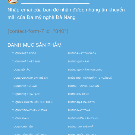
Nhập emai của bạn để nhận được những tin khuyến
mãi của Đá mỹ nghệ Đà Nẵng
[contact-form-7 id="840"]
DANH MỤC SẢN PHẨM
TƯỢNG PHẬT ADIDA
TƯỢNG PHẬT THÍCH CA
TƯỢNG PHẬT NIẾT BÀN
TƯỢNG QUAN ÂM
TƯỢNG BỒ TÁC
TƯỢNG QUAN ÂM NGỰ LONG
TƯỢNG QUAN ÂM ĐẠI THẾ CHÍ
THIÊN THỦ THIÊN NHÃN – CHUẨN ĐỀ
TƯỢNG PHẬT DI LẶC
TƯỢNG THẬP BÁT LA HÁN
TƯỢNG PHẬT ĐỊA TẠNG
TƯỢNG KIM CANG
TƯỢNG 5 ANH EM KIỀU NHƯ TRẦN
TƯỢNG ĐẠT MA SƯ TỔ
TƯỢNG TỨ ĐẠI THIÊN VƯƠNG
TƯỢNG MẬT TÔNG
TƯỢNG SIVALI
TƯỢNG VƯỜN LÂM TỲ NY
TƯỢNG CHÚ TIỂU
TƯỢNG TAM THẾ PHẬT
TƯỢNG TIÊU DIỆN – HỘ PHÁP
TƯỢNG PHÚC LỘC THỌ