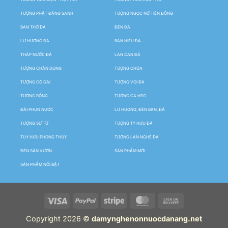
TƯỢNG PHẬT ĐẢNG SANH
TƯỢNG NGỌC NỮ TIÊN ĐỒNG
BÀN THỜ ĐÁ
ĐÈN ĐÁ
LƯ HƯƠNG ĐÁ
BẢN HIỆU ĐÁ
THÁP NƯỚC ĐÁ
LAN CAN ĐÁ
TƯỢNG CHÂN DUNG
TƯỢNG CHÚA
TƯỢNG CÔ GÁI
TƯỢNG VOI ĐÁ
TƯỢNG RỒNG
TƯỢNG CÁ HEO
ĐÀI PHUN NƯỚC
LƯ HƯƠNG, ĐÈN BÀN, ĐÁ
TƯỢNG SƯ TỬ
TƯỢNG TỲ HƯU ĐÁ
TÙY HƯU PHONG THỦY
TƯỢNG LÂN NGHÊ ĐÁ
ĐÈN SÂN VƯỜN
SẢN PHẨM MỚI
SẢN PHẨM NỔI BẬT
Copyright 2026 ©
damynghenonnuocdanang.net