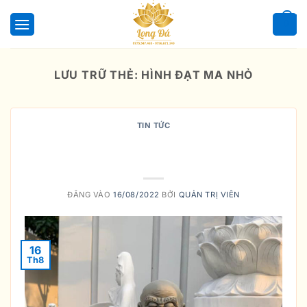
Bỏ
qua
0
nội
dung
LƯU TRỮ THẺ:
HÌNH ĐẠT MA NHỎ
TIN TỨC
Ý NGHĨA CỦA TƯỢNG GỖ ĐẠT MA
TRONG PHONG THỦY
ĐĂNG VÀO
16/08/2022
BỞI
QUẢN TRỊ VIÊN
16
Th8