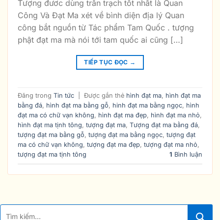
Tượng đươc dùng trấn trạch tốt nhất là Quan
Công Và Đạt Ma xét về bình diện địa lý Quan
công bắt nguồn từ Tác phẩm Tam Quốc . tượng
phật đạt ma mà nói tới tam quốc ai cũng […]
TIẾP TỤC ĐỌC
→
Đăng trong
Tin tức
|
Được gắn thẻ
hình đạt ma
,
hình đạt ma
bằng đá
,
hình đạt ma bằng gỗ
,
hinh đạt ma bằng ngọc
,
hình
đạt ma có chữ vạn không
,
hình đạt ma đẹp
,
hình đạt ma nhỏ
,
hình đạt ma tịnh tông
,
tượng đạt ma
,
Tượng đạt ma bằng đá
,
tượng đạt ma bằng gỗ
,
tượng đạt ma bằng ngọc
,
tượng đạt
ma có chữ vạn không
,
tượng đạt ma đẹp
,
tượng đạt ma nhỏ
,
tượng đạt ma tịnh tông
1
Bình luận