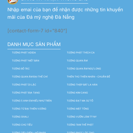
Nhập emai của bạn để nhận được những tin khuyến
mãi của Đá mỹ nghệ Đà Nẵng
[contact-form-7 id="840"]
DANH MỤC SẢN PHẨM
TƯỢNG PHẬT ADIDA
TƯỢNG PHẬT THÍCH CA
TƯỢNG PHẬT NIẾT BÀN
TƯỢNG QUAN ÂM
TƯỢNG BỒ TÁC
TƯỢNG QUAN ÂM NGỰ LONG
TƯỢNG QUAN ÂM ĐẠI THẾ CHÍ
THIÊN THỦ THIÊN NHÃN – CHUẨN ĐỀ
TƯỢNG PHẬT DI LẶC
TƯỢNG THẬP BÁT LA HÁN
TƯỢNG PHẬT ĐỊA TẠNG
TƯỢNG KIM CANG
TƯỢNG 5 ANH EM KIỀU NHƯ TRẦN
TƯỢNG ĐẠT MA SƯ TỔ
TƯỢNG TỨ ĐẠI THIÊN VƯƠNG
TƯỢNG MẬT TÔNG
TƯỢNG SIVALI
TƯỢNG VƯỜN LÂM TỲ NY
TƯỢNG CHÚ TIỂU
TƯỢNG TAM THẾ PHẬT
TƯỢNG TIÊU DIỆN – HỘ PHÁP
TƯỢNG PHÚC LỘC THỌ