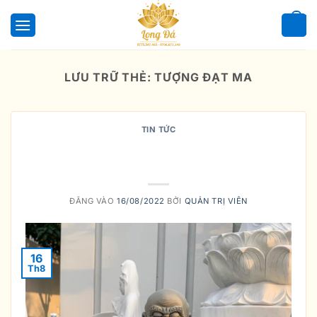
Bỏ
qua
0
nội
dung
LƯU TRỮ THẺ:
TƯỢNG ĐẠT MA
TIN TỨC
Ý NGHĨA CỦA TƯỢNG GỖ ĐẠT MA
TRONG PHONG THỦY
ĐĂNG VÀO
16/08/2022
BỞI
QUẢN TRỊ VIÊN
16
Th8