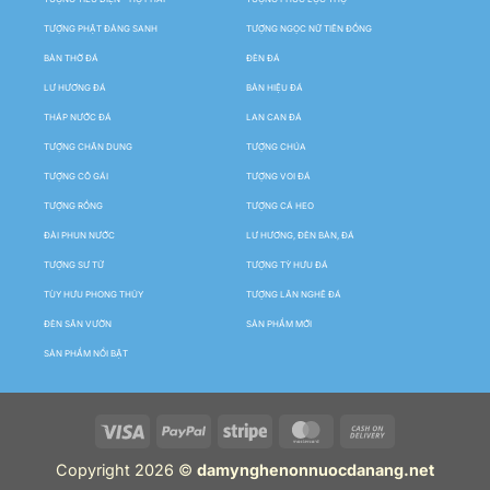
TƯỢNG PHẬT ĐẢNG SANH
TƯỢNG NGỌC NỮ TIÊN ĐỒNG
BÀN THỜ ĐÁ
ĐÈN ĐÁ
LƯ HƯƠNG ĐÁ
BẢN HIỆU ĐÁ
THÁP NƯỚC ĐÁ
LAN CAN ĐÁ
TƯỢNG CHÂN DUNG
TƯỢNG CHÚA
TƯỢNG CÔ GÁI
TƯỢNG VOI ĐÁ
TƯỢNG RỒNG
TƯỢNG CÁ HEO
ĐÀI PHUN NƯỚC
LƯ HƯƠNG, ĐÈN BÀN, ĐÁ
TƯỢNG SƯ TỬ
TƯỢNG TỲ HƯU ĐÁ
TÙY HƯU PHONG THỦY
TƯỢNG LÂN NGHÊ ĐÁ
ĐÈN SÂN VƯỜN
SẢN PHẨM MỚI
SẢN PHẨM NỔI BẬT
Copyright 2026 ©
damynghenonnuocdanang.net