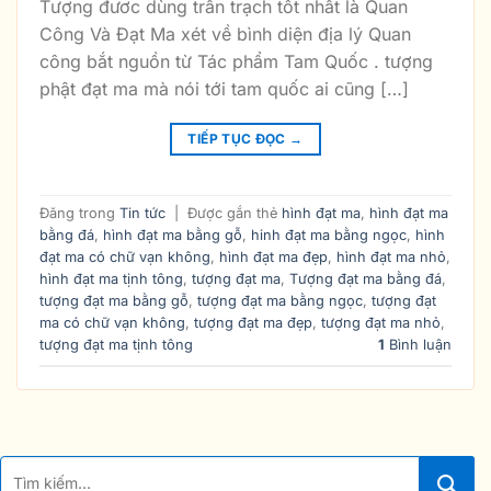
Tượng đươc dùng trấn trạch tốt nhất là Quan
Công Và Đạt Ma xét về bình diện địa lý Quan
công bắt nguồn từ Tác phẩm Tam Quốc . tượng
phật đạt ma mà nói tới tam quốc ai cũng […]
TIẾP TỤC ĐỌC
→
Đăng trong
Tin tức
|
Được gắn thẻ
hình đạt ma
,
hình đạt ma
bằng đá
,
hình đạt ma bằng gỗ
,
hinh đạt ma bằng ngọc
,
hình
đạt ma có chữ vạn không
,
hình đạt ma đẹp
,
hình đạt ma nhỏ
,
hình đạt ma tịnh tông
,
tượng đạt ma
,
Tượng đạt ma bằng đá
,
tượng đạt ma bằng gỗ
,
tượng đạt ma bằng ngọc
,
tượng đạt
ma có chữ vạn không
,
tượng đạt ma đẹp
,
tượng đạt ma nhỏ
,
tượng đạt ma tịnh tông
1
Bình luận