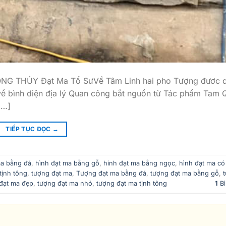
 THỦY Đạt Ma Tổ SưVề Tâm Linh hai pho Tượng đươc 
 về bình diện địa lý Quan công bắt nguồn từ Tác phẩm Tam 
[…]
TIẾP TỤC ĐỌC
→
ma bằng đá
,
hình đạt ma bằng gỗ
,
hinh đạt ma bằng ngọc
,
hình đạt ma có
tịnh tông
,
tượng đạt ma
,
Tượng đạt ma bằng đá
,
tượng đạt ma bằng gỗ
,
đạt ma đẹp
,
tượng đạt ma nhỏ
,
tượng đạt ma tịnh tông
1
Bì