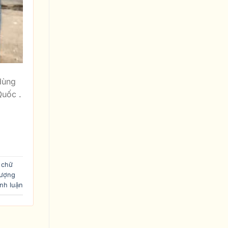
dùng
Quốc .
 chữ
tượng
nh luận