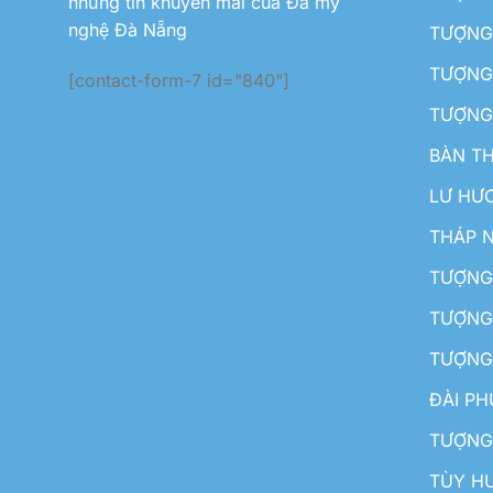
những tin khuyến mãi của Đá mỹ
nghệ Đà Nẵng
TƯỢNG
TƯỢNG 
[contact-form-7 id="840"]
TƯỢNG
BÀN T
LƯ HƯ
THÁP 
TƯỢNG
TƯỢNG
TƯỢNG
ĐÀI P
TƯỢNG
TÙY H