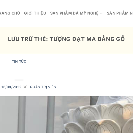
RANG CHỦ
GIỚI THIỆU
SẢN PHẨM ĐÁ MỸ NGHỆ
SẢN PHẨM N
LƯU TRỮ THẺ:
TƯỢNG ĐẠT MA BẰNG GỖ
TIN TỨC
GỖ ĐẠT MA TRONG PHONG THỦY
O
16/08/2022
BỞI
QUẢN TRỊ VIÊN