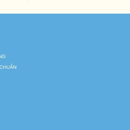
NG
 CHUẨN