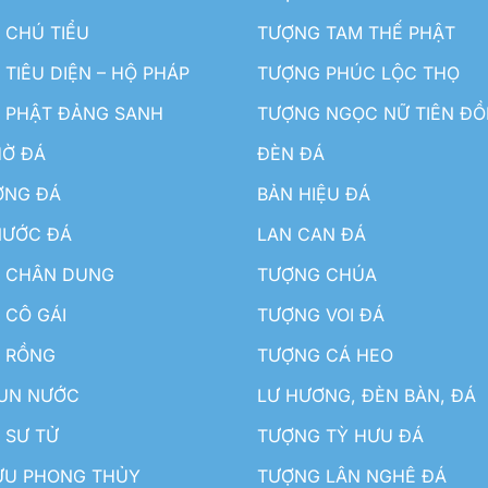
 CHÚ TIỂU
TƯỢNG TAM THẾ PHẬT
TIÊU DIỆN – HỘ PHÁP
TƯỢNG PHÚC LỘC THỌ
 PHẬT ĐẢNG SANH
TƯỢNG NGỌC NỮ TIÊN Đ
HỜ ĐÁ
ĐÈN ĐÁ
ƠNG ĐÁ
BẢN HIỆU ĐÁ
NƯỚC ĐÁ
LAN CAN ĐÁ
 CHÂN DUNG
TƯỢNG CHÚA
 CÔ GÁI
TƯỢNG VOI ĐÁ
 RỒNG
TƯỢNG CÁ HEO
HUN NƯỚC
LƯ HƯƠNG, ĐÈN BÀN, ĐÁ
 SƯ TỬ
TƯỢNG TỲ HƯU ĐÁ
ƯU PHONG THỦY
TƯỢNG LÂN NGHÊ ĐÁ