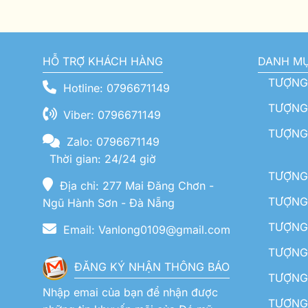
HỖ TRỢ KHÁCH HÀNG
DANH M
TƯỢNG
Hotline: 0796671149
TƯỢNG 
Viber: 0796671149
TƯỢNG
Zalo: 0796671149
Thời gian: 24/24 giờ
TƯỢNG 
Địa chỉ: 277 Mai Đăng Chơn -
TƯỢNG 
Ngũ Hành Sơn - Đà Nẵng
TƯỢNG
Email: Vanlong0109@gmail.com
TƯỢNG 
ĐĂNG KÝ NHẬN THÔNG BÁO
TƯỢNG 
Nhập emai của bạn để nhận được
TƯỢNG 