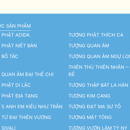
ỤC SẢN PHẨM
 PHẬT ADIDA
TƯỢNG PHẬT THÍCH CA
PHẬT NIẾT BÀN
TƯỢNG QUAN ÂM
 BỒ TÁC
TƯỢNG QUAN ÂM NGỰ LO
THIÊN THỦ THIÊN NHÃN –
QUAN ÂM ĐẠI THẾ CHÍ
ĐỀ
PHẬT DI LẶC
TƯỢNG THẬP BÁT LA HÁN
 PHẬT ĐỊA TẠNG
TƯỢNG KIM CANG
5 ANH EM KIỀU NHƯ TRẦN
TƯỢNG ĐẠT MA SƯ TỔ
TỨ ĐẠI THIÊN VƯƠNG
TƯỢNG MẬT TÔNG
SIVALI
TƯỢNG VƯỜN LÂM TỲ NY