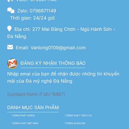
Zalo: 0796671149
Thời gian: 24/24 giờ
Địa chỉ: 277 Mai Đăng Chơn - Ngũ Hành Sơn -
Đà Nẵng
Email: Vanlong0109@gmail.com
ĐĂNG KÝ NHẬN THÔNG BÁO
Nhập emai của bạn để nhận được những tin khuyến
mãi của Đá mỹ nghệ Đà Nẵng
[contact-form-7 id="840"]
DANH MỤC SẢN PHẨM
TƯỢNG PHẬT ADIDA
TƯỢNG PHẬT THÍCH CA
TƯỢNG PHẬT NIẾT BÀN
TƯỢNG QUAN ÂM