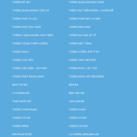
TƯỢNG BỒ TÁC
TƯỢNG QUAN ÂM NGỰ LONG
TƯỢNG QUAN ÂM ĐẠI THẾ CHÍ
THIÊN THỦ THIÊN NHÃN – CHUẨN ĐỀ
TƯỢNG PHẬT DI LẶC
TƯỢNG THẬP BÁT LA HÁN
TƯỢNG PHẬT ĐỊA TẠNG
TƯỢNG KIM CANG
TƯỢNG 5 ANH EM KIỀU NHƯ TRẦN
TƯỢNG ĐẠT MA SƯ TỔ
TƯỢNG TỨ ĐẠI THIÊN VƯƠNG
TƯỢNG MẬT TÔNG
TƯỢNG SIVALI
TƯỢNG VƯỜN LÂM TỲ NY
TƯỢNG CHÚ TIỂU
TƯỢNG TAM THẾ PHẬT
TƯỢNG TIÊU DIỆN – HỘ PHÁP
TƯỢNG PHÚC LỘC THỌ
TƯỢNG PHẬT ĐẢNG SANH
TƯỢNG NGỌC NỮ TIÊN ĐỒNG
BÀN THỜ ĐÁ
ĐÈN ĐÁ
LƯ HƯƠNG ĐÁ
BẢN HIỆU ĐÁ
THÁP NƯỚC ĐÁ
LAN CAN ĐÁ
TƯỢNG CHÂN DUNG
TƯỢNG CHÚA
TƯỢNG CÔ GÁI
TƯỢNG VOI ĐÁ
TƯỢNG RỒNG
TƯỢNG CÁ HEO
ĐÀI PHUN NƯỚC
LƯ HƯƠNG, ĐÈN BÀN, ĐÁ