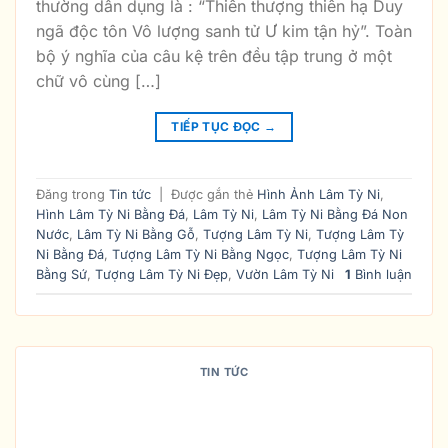
thường dẫn dụng là : “Thiên thượng thiên hạ Duy
ngã độc tôn Vô lượng sanh tử Ư kim tận hỷ”. Toàn
bộ ý nghĩa của câu kệ trên đều tập trung ở một
chữ vô cùng […]
TIẾP TỤC ĐỌC
→
Đăng trong
Tin tức
|
Được gắn thẻ
Hình Ảnh Lâm Tỳ Ni
,
Hình Lâm Tỳ Ni Bằng Đá
,
Lâm Tỳ Ni
,
Lâm Tỳ Ni Bằng Đá Non
Nước
,
Lâm Tỳ Ni Bằng Gỗ
,
Tượng Lâm Tỳ Ni
,
Tượng Lâm Tỳ
Ni Bằng Đá
,
Tượng Lâm Tỳ Ni Bằng Ngọc
,
Tượng Lâm Tỳ Ni
Bằng Sứ
,
Tượng Lâm Tỳ Ni Đẹp
,
Vườn Lâm Tỳ Ni
1
Bình luận
TIN TỨC
TÌM HIỂU VỀ HIỆN TƯỢNG LÂM TỲ
NI