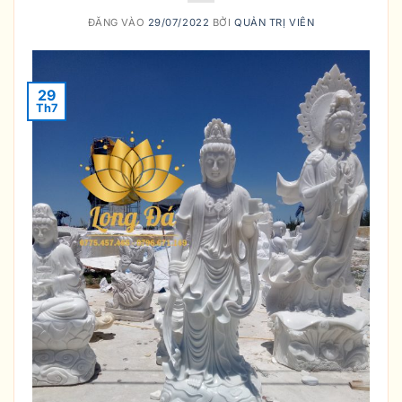
ĐĂNG VÀO
29/07/2022
BỞI
QUẢN TRỊ VIÊN
29
Th7