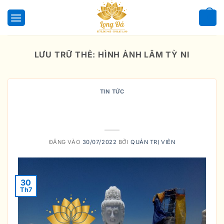
Bỏ
qua
0
nội
dung
LƯU TRỮ THẺ:
HÌNH ẢNH LÂM TỲ NI
TIN TỨC
Ý nghĩa câu kệ thuyết ở vườn Lâm-
tỳ-ni
ĐĂNG VÀO
30/07/2022
BỞI
QUẢN TRỊ VIÊN
30
Th7