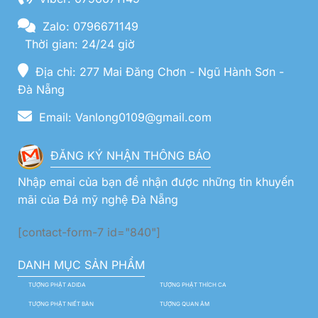
Zalo: 0796671149
Thời gian: 24/24 giờ
Địa chỉ: 277 Mai Đăng Chơn - Ngũ Hành Sơn -
Đà Nẵng
Email: Vanlong0109@gmail.com
ĐĂNG KÝ NHẬN THÔNG BÁO
Nhập emai của bạn để nhận được những tin khuyến
mãi của Đá mỹ nghệ Đà Nẵng
[contact-form-7 id="840"]
DANH MỤC SẢN PHẨM
TƯỢNG PHẬT ADIDA
TƯỢNG PHẬT THÍCH CA
TƯỢNG PHẬT NIẾT BÀN
TƯỢNG QUAN ÂM