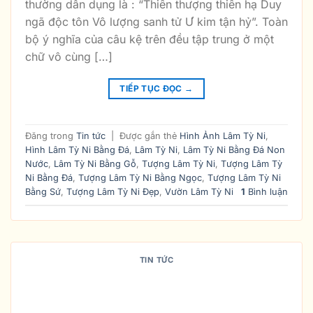
thường dẫn dụng là : “Thiên thượng thiên hạ Duy
ngã độc tôn Vô lượng sanh tử Ư kim tận hỷ”. Toàn
bộ ý nghĩa của câu kệ trên đều tập trung ở một
chữ vô cùng […]
TIẾP TỤC ĐỌC
→
Đăng trong
Tin tức
|
Được gắn thẻ
Hình Ảnh Lâm Tỳ Ni
,
Hình Lâm Tỳ Ni Bằng Đá
,
Lâm Tỳ Ni
,
Lâm Tỳ Ni Bằng Đá Non
Nước
,
Lâm Tỳ Ni Bằng Gỗ
,
Tượng Lâm Tỳ Ni
,
Tượng Lâm Tỳ
Ni Bằng Đá
,
Tượng Lâm Tỳ Ni Bằng Ngọc
,
Tượng Lâm Tỳ Ni
Bằng Sứ
,
Tượng Lâm Tỳ Ni Đẹp
,
Vườn Lâm Tỳ Ni
1
Bình luận
TIN TỨC
TÌM HIỂU VỀ HIỆN TƯỢNG LÂM TỲ
NI