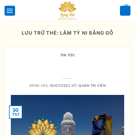
Bỏ
qua
0
nội
dung
LƯU TRỮ THẺ:
LÂM TỲ NI BẰNG GỖ
TIN TỨC
Ý nghĩa câu kệ thuyết ở vườn Lâm-
tỳ-ni
ĐĂNG VÀO
30/07/2022
BỞI
QUẢN TRỊ VIÊN
30
Th7