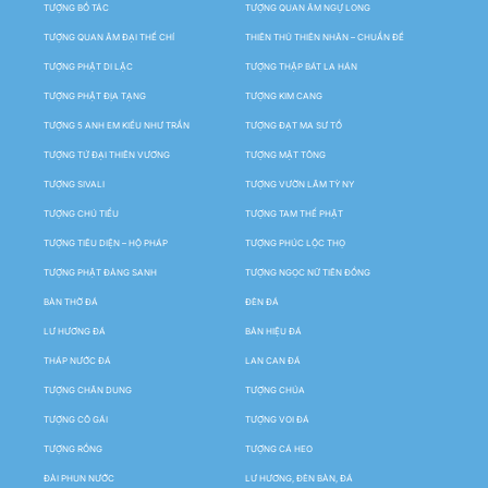
TƯỢNG BỒ TÁC
TƯỢNG QUAN ÂM NGỰ LONG
TƯỢNG QUAN ÂM ĐẠI THẾ CHÍ
THIÊN THỦ THIÊN NHÃN – CHUẨN ĐỀ
TƯỢNG PHẬT DI LẶC
TƯỢNG THẬP BÁT LA HÁN
TƯỢNG PHẬT ĐỊA TẠNG
TƯỢNG KIM CANG
TƯỢNG 5 ANH EM KIỀU NHƯ TRẦN
TƯỢNG ĐẠT MA SƯ TỔ
TƯỢNG TỨ ĐẠI THIÊN VƯƠNG
TƯỢNG MẬT TÔNG
TƯỢNG SIVALI
TƯỢNG VƯỜN LÂM TỲ NY
TƯỢNG CHÚ TIỂU
TƯỢNG TAM THẾ PHẬT
TƯỢNG TIÊU DIỆN – HỘ PHÁP
TƯỢNG PHÚC LỘC THỌ
TƯỢNG PHẬT ĐẢNG SANH
TƯỢNG NGỌC NỮ TIÊN ĐỒNG
BÀN THỜ ĐÁ
ĐÈN ĐÁ
LƯ HƯƠNG ĐÁ
BẢN HIỆU ĐÁ
THÁP NƯỚC ĐÁ
LAN CAN ĐÁ
TƯỢNG CHÂN DUNG
TƯỢNG CHÚA
TƯỢNG CÔ GÁI
TƯỢNG VOI ĐÁ
TƯỢNG RỒNG
TƯỢNG CÁ HEO
ĐÀI PHUN NƯỚC
LƯ HƯƠNG, ĐÈN BÀN, ĐÁ