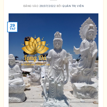
ĐĂNG VÀO
29/07/2022
BỞI
QUẢN TRỊ VIÊN
29
Th7