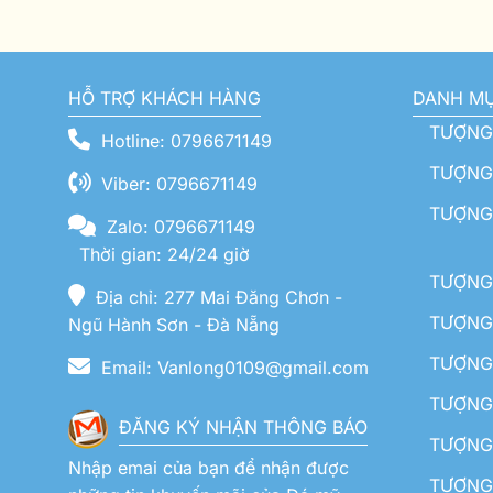
HỖ TRỢ KHÁCH HÀNG
DANH M
TƯỢNG
Hotline: 0796671149
TƯỢNG 
Viber: 0796671149
TƯỢNG
Zalo: 0796671149
Thời gian: 24/24 giờ
TƯỢNG 
Địa chỉ: 277 Mai Đăng Chơn -
TƯỢNG 
Ngũ Hành Sơn - Đà Nẵng
TƯỢNG
Email: Vanlong0109@gmail.com
TƯỢNG 
ĐĂNG KÝ NHẬN THÔNG BÁO
TƯỢNG 
Nhập emai của bạn để nhận được
TƯỢNG 