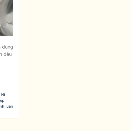
n dụng
ên đều
 Ni
Đẹp
,
nh luận