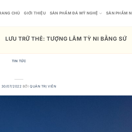
RANG CHỦ
GIỚI THIỆU
SẢN PHẨM ĐÁ MỸ NGHỆ
SẢN PHẨM N
LƯU TRỮ THẺ:
TƯỢNG LÂM TỲ NI BẰNG SỨ
TIN TỨC
 thuyết ở vườn Lâm-tỳ-ni
O
30/07/2022
BỞI
QUẢN TRỊ VIÊN