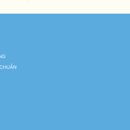
NG
 CHUẨN