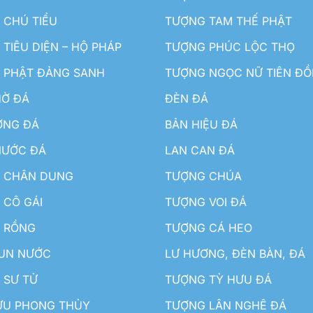
 CHÚ TIỂU
TƯỢNG TAM THẾ PHẬT
TIÊU DIỆN – HỘ PHÁP
TƯỢNG PHÚC LỘC THỌ
 PHẬT ĐẢNG SANH
TƯỢNG NGỌC NỮ TIÊN Đ
HỜ ĐÁ
ĐÈN ĐÁ
ƠNG ĐÁ
BẢN HIỆU ĐÁ
NƯỚC ĐÁ
LAN CAN ĐÁ
 CHÂN DUNG
TƯỢNG CHÚA
 CÔ GÁI
TƯỢNG VOI ĐÁ
 RỒNG
TƯỢNG CÁ HEO
HUN NƯỚC
LƯ HƯƠNG, ĐÈN BÀN, ĐÁ
 SƯ TỬ
TƯỢNG TỲ HƯU ĐÁ
ƯU PHONG THỦY
TƯỢNG LÂN NGHÊ ĐÁ