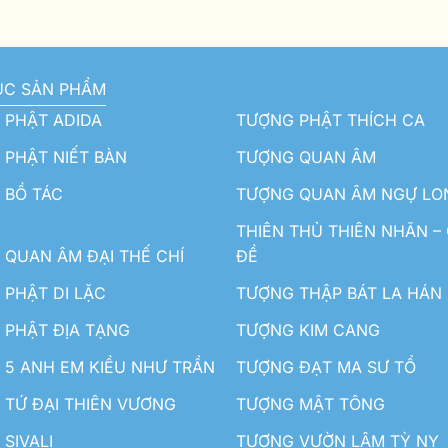
ỤC SẢN PHẨM
 PHẬT ADIDA
TƯỢNG PHẬT THÍCH CA
PHẬT NIẾT BÀN
TƯỢNG QUAN ÂM
 BỒ TÁC
TƯỢNG QUAN ÂM NGỰ LO
THIÊN THỦ THIÊN NHÃN –
QUAN ÂM ĐẠI THẾ CHÍ
ĐỀ
PHẬT DI LẶC
TƯỢNG THẬP BÁT LA HÁN
 PHẬT ĐỊA TẠNG
TƯỢNG KIM CANG
5 ANH EM KIỀU NHƯ TRẦN
TƯỢNG ĐẠT MA SƯ TỔ
TỨ ĐẠI THIÊN VƯƠNG
TƯỢNG MẬT TÔNG
SIVALI
TƯỢNG VƯỜN LÂM TỲ NY