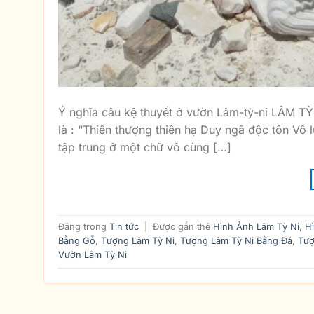
Ý nghĩa câu kệ thuyết ở vườn Lâm-tỳ-ni LÂM TỲ
là : “Thiên thượng thiên hạ Duy ngã độc tôn Vô 
tập trung ở một chữ vô cùng […]
Đăng trong
Tin tức
|
Được gắn thẻ
Hình Ảnh Lâm Tỳ Ni
,
H
Bằng Gỗ
,
Tượng Lâm Tỳ Ni
,
Tượng Lâm Tỳ Ni Bằng Đá
,
Tượ
Vườn Lâm Tỳ Ni