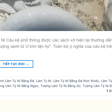
 NI Câu kệ phổ thông được các sách vở hiện tại thường dẫ
lượng sanh tử Ư kim tận hỷ”. Toàn bộ ý nghĩa của câu kệ tr
TIẾP TỤC ĐỌC
→
ình Lâm Tỳ Ni Bằng Đá
,
Lâm Tỳ Ni
,
Lâm Tỳ Ni Bằng Đá Non Nước
,
Lâm Tỳ
ng Lâm Tỳ Ni Bằng Ngọc
,
Tượng Lâm Tỳ Ni Bằng Sứ
,
Tượng Lâm Tỳ Ni 
1
Bì