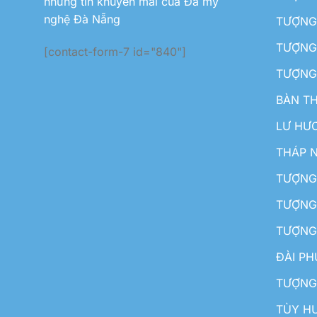
những tin khuyến mãi của Đá mỹ
nghệ Đà Nẵng
TƯỢNG
TƯỢNG 
[contact-form-7 id="840"]
TƯỢNG
BÀN T
LƯ HƯ
THÁP 
TƯỢNG
TƯỢNG
TƯỢNG
ĐÀI P
TƯỢNG
TÙY H