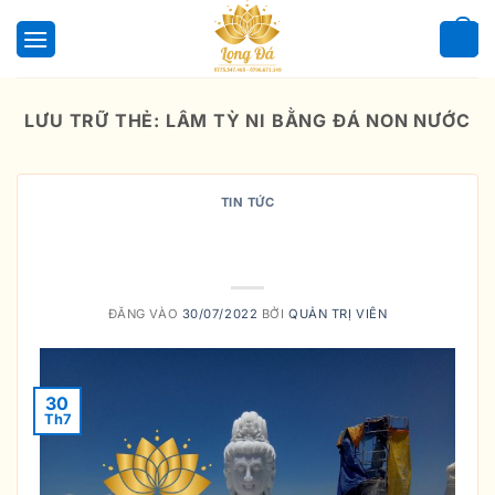
Bỏ
qua
0
nội
dung
LƯU TRỮ THẺ:
LÂM TỲ NI BẰNG ĐÁ NON NƯỚC
TIN TỨC
Ý nghĩa câu kệ thuyết ở vườn Lâm-
tỳ-ni
ĐĂNG VÀO
30/07/2022
BỞI
QUẢN TRỊ VIÊN
30
Th7