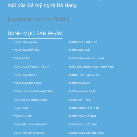
mãi của Đá mỹ nghệ Đà Nẵng
[contact-form-7 id="840"]
DANH MỤC SẢN PHẨM
TƯỢNG PHẬT ADIDA
TƯỢNG PHẬT THÍCH CA
TƯỢNG PHẬT NIẾT BÀN
TƯỢNG QUAN ÂM
TƯỢNG BỒ TÁC
TƯỢNG QUAN ÂM NGỰ LONG
TƯỢNG QUAN ÂM ĐẠI THẾ CHÍ
THIÊN THỦ THIÊN NHÃN – CHUẨN ĐỀ
TƯỢNG PHẬT DI LẶC
TƯỢNG THẬP BÁT LA HÁN
TƯỢNG PHẬT ĐỊA TẠNG
TƯỢNG KIM CANG
TƯỢNG 5 ANH EM KIỀU NHƯ TRẦN
TƯỢNG ĐẠT MA SƯ TỔ
TƯỢNG TỨ ĐẠI THIÊN VƯƠNG
TƯỢNG MẬT TÔNG
TƯỢNG SIVALI
TƯỢNG VƯỜN LÂM TỲ NY
TƯỢNG CHÚ TIỂU
TƯỢNG TAM THẾ PHẬT
TƯỢNG TIÊU DIỆN – HỘ PHÁP
TƯỢNG PHÚC LỘC THỌ
TƯỢNG PHẬT ĐẢNG SANH
TƯỢNG NGỌC NỮ TIÊN ĐỒNG