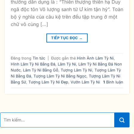
thường dẫn dụng là : “Thiên thượng thiên hạ Duy
ngã độc tôn Vô lượng sanh tử Ư kim tận hỷ”. Toàn
bộ ý nghĩa của câu kệ trên đều tập trung ở một
chữ vô cùng […]
TIẾP TỤC ĐỌC
→
Đăng trong
Tin tức
|
Được gắn thẻ
Hình Ảnh Lâm Tỳ Ni
,
Hình Lâm Tỳ Ni Bằng Đá
,
Lâm Tỳ Ni
,
Lâm Tỳ Ni Bằng Đá Non
Nước
,
Lâm Tỳ Ni Bằng Gỗ
,
Tượng Lâm Tỳ Ni
,
Tượng Lâm Tỳ
Ni Bằng Đá
,
Tượng Lâm Tỳ Ni Bằng Ngọc
,
Tượng Lâm Tỳ Ni
Bằng Sứ
,
Tượng Lâm Tỳ Ni Đẹp
,
Vườn Lâm Tỳ Ni
1
Bình luận