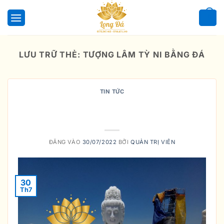
Bỏ
qua
0
nội
dung
LƯU TRỮ THẺ:
TƯỢNG LÂM TỲ NI BẰNG ĐÁ
TIN TỨC
Ý nghĩa câu kệ thuyết ở vườn Lâm-
tỳ-ni
ĐĂNG VÀO
30/07/2022
BỞI
QUẢN TRỊ VIÊN
30
Th7