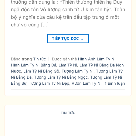
thường dẫn dụng là : “Thiên thượng thiên hạ Duy
ngã độc tôn Vô lượng sanh tử Ư kim tận hỷ”. Toàn
bộ ý nghĩa của câu kệ trên đều tập trung ở một
chữ vô cùng […]
TIẾP TỤC ĐỌC
→
Đăng trong
Tin tức
|
Được gắn thẻ
Hình Ảnh Lâm Tỳ Ni
,
Hình Lâm Tỳ Ni Bằng Đá
,
Lâm Tỳ Ni
,
Lâm Tỳ Ni Bằng Đá Non
Nước
,
Lâm Tỳ Ni Bằng Gỗ
,
Tượng Lâm Tỳ Ni
,
Tượng Lâm Tỳ
Ni Bằng Đá
,
Tượng Lâm Tỳ Ni Bằng Ngọc
,
Tượng Lâm Tỳ Ni
Bằng Sứ
,
Tượng Lâm Tỳ Ni Đẹp
,
Vườn Lâm Tỳ Ni
1
Bình luận
TIN TỨC
TÌM HIỂU VỀ HIỆN TƯỢNG LÂM TỲ
NI