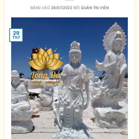
ĐĂNG VÀO
29/07/2022
BỞI
QUẢN TRỊ VIÊN
29
Th7