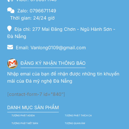
Zalo: 0796671149
Thời gian: 24/24 giờ
Địa chỉ: 277 Mai Đăng Chơn - Ngũ Hành Sơn -
Đà Nẵng
Email: Vanlong0109@gmail.com
ĐĂNG KÝ NHẬN THÔNG BÁO
Nhập emai của bạn để nhận được những tin khuyến
mãi của Đá mỹ nghệ Đà Nẵng
[contact-form-7 id="840"]
DANH MỤC SẢN PHẨM
TƯỢNG PHẬT ADIDA
TƯỢNG PHẬT THÍCH CA
TƯỢNG PHẬT NIẾT BÀN
TƯỢNG QUAN ÂM