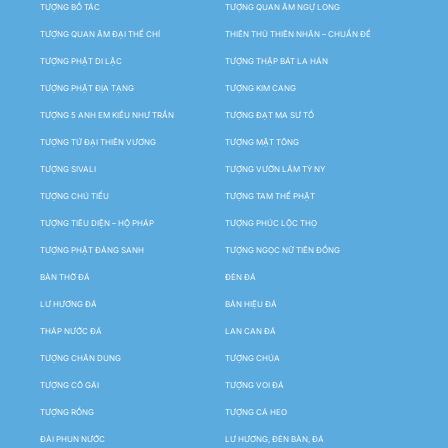
TƯỢNG BỒ TÁC
TƯỢNG QUAN ÂM NGỰ LONG
TƯỢNG QUAN ÂM ĐẠI THẾ CHÍ
THIÊN THỦ THIÊN NHÃN – CHUẨN ĐỀ
TƯỢNG PHẬT DI LẶC
TƯỢNG THẬP BÁT LA HÁN
TƯỢNG PHẬT ĐỊA TẠNG
TƯỢNG KIM CANG
TƯỢNG 5 ANH EM KIỀU NHƯ TRẦN
TƯỢNG ĐẠT MA SƯ TỔ
TƯỢNG TỨ ĐẠI THIÊN VƯƠNG
TƯỢNG MẬT TÔNG
TƯỢNG SIVALI
TƯỢNG VƯỜN LÂM TỲ NY
TƯỢNG CHÚ TIỂU
TƯỢNG TAM THẾ PHẬT
TƯỢNG TIÊU DIỆN – HỘ PHÁP
TƯỢNG PHÚC LỘC THỌ
TƯỢNG PHẬT ĐẢNG SANH
TƯỢNG NGỌC NỮ TIÊN ĐỒNG
BÀN THỜ ĐÁ
ĐÈN ĐÁ
LƯ HƯƠNG ĐÁ
BẢN HIỆU ĐÁ
THÁP NƯỚC ĐÁ
LAN CAN ĐÁ
TƯỢNG CHÂN DUNG
TƯỢNG CHÚA
TƯỢNG CÔ GÁI
TƯỢNG VOI ĐÁ
TƯỢNG RỒNG
TƯỢNG CÁ HEO
ĐÀI PHUN NƯỚC
LƯ HƯƠNG, ĐÈN BÀN, ĐÁ